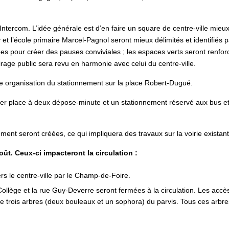
ercom. L’idée générale est d’en faire un square de centre-ville mieux
 et l’école primaire Marcel-Pagnol seront mieux délimités et identifiés 
es pour créer des pauses conviviales ; les espaces verts seront renfor
airage public sera revu en harmonie avec celui du centre-ville.
lle organisation du stationnement sur la place Robert-Dugué.
ser place à deux dépose-minute et un stationnement réservé aux bus et 
ement seront créées, ce qui impliquera des travaux sur la voirie existant
oût. Ceux-ci impacteront la circulation :
s le centre-ville par le Champ-de-Foire.
Collège et la rue Guy-Deverre seront fermées à la circulation. Les accè
que trois arbres (deux bouleaux et un sophora) du parvis. Tous ces arbre