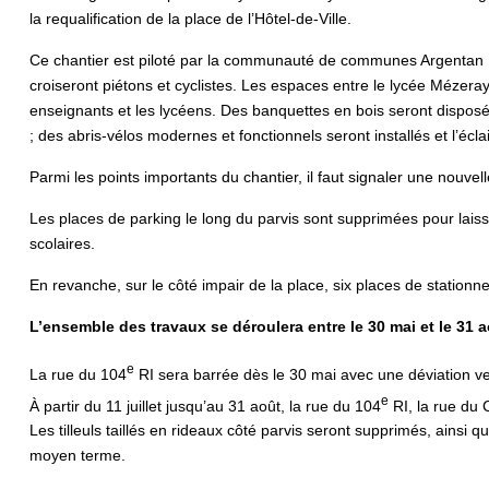
la requalification de la place de l’Hôtel-de-Ville.
Ce chantier est piloté par la communauté de communes Argentan Int
croiseront piétons et cyclistes. Les espaces entre le lycée Mézeray
enseignants et les lycéens. Des banquettes en bois seront disposé
; des abris-vélos modernes et fonctionnels seront installés et l’écl
Parmi les points importants du chantier, il faut signaler une nouve
Les places de parking le long du parvis sont supprimées pour lais
scolaires.
En revanche, sur le côté impair de la place, six places de stationn
L’ensemble des travaux se déroulera entre le 30 mai et le 31 a
e
La rue du 104
RI sera barrée dès le 30 mai avec une déviation ver
e
À partir du 11 juillet jusqu’au 31 août, la rue du 104
RI, la rue du 
Les tilleuls taillés en rideaux côté parvis seront supprimés, ainsi 
moyen terme.