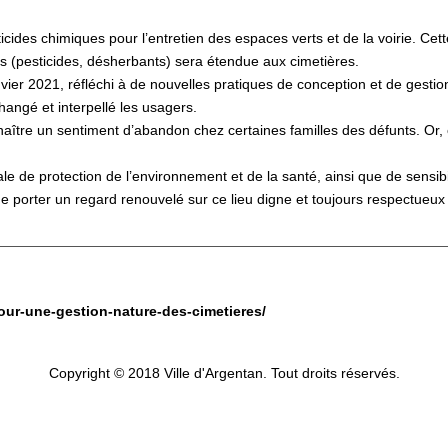
ticides chimiques pour l’entretien des espaces verts et de la voirie. Cet
ires (pesticides, désherbants) sera étendue aux cimetières.
 janvier 2021, réfléchi à de nouvelles pratiques de conception et de ge
angé et interpellé les usagers.
t naître un sentiment d’abandon chez certaines familles des défunts. Or,
le de protection de l’environnement et de la santé, ainsi que de sensibi
 porter un regard renouvelé sur ce lieu digne et toujours respectueux
pour-une-gestion-nature-des-cimetieres/
Copyright © 2018 Ville d'Argentan. Tout droits réservés.