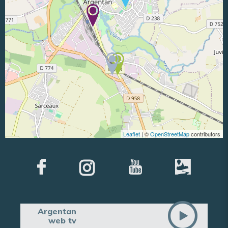
Leaflet
| ©
OpenStreetMap
contributors
Argentan
web tv