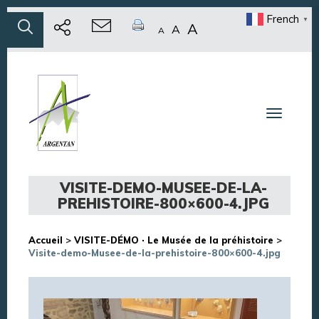
French
▼
A
A
A
Toggle n
VISITE-DEMO-MUSEE-DE-LA-
PREHISTOIRE-800×600-4.JPG
Accueil
>
VISITE-DÉMO · Le Musée de la préhistoire
>
Visite-demo-Musee-de-la-prehistoire-800×600-4.jpg