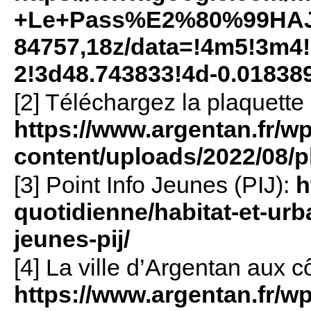
+Le+Pass%E2%80%99HAJ+
84757,18z/data=!4m5!3m4
2!3d48.743833!4d-0.01838
[2] Téléchargez la plaquett
https://www.argentan.fr/wp
content/uploads/2022/08/
[3] Point Info Jeunes (PIJ):
h
quotidienne/habitat-et-urb
jeunes-pij/
[4] La ville d’Argentan aux 
https://www.argentan.fr/wp