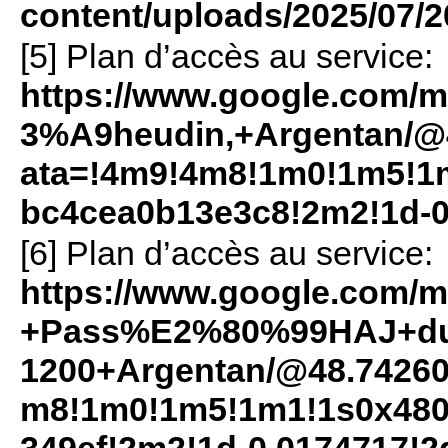
content/uploads/2025/07/
[5] Plan d’accès au service:
https://www.google.com/
3%A9heudin,+Argentan/@48
ata=!4m9!4m8!1m0!1m5!1
bc4cea0b13e3c8!2m2!1d-0
[6] Plan d’accès au service:
https://www.google.com/ma
+Pass%E2%80%99HAJ+du+
1200+Argentan/@48.742607
m8!1m0!1m5!1m1!1s0x480