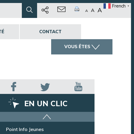
French
▼
A
A
A
TÉ
CONTACT
VOUS ÊTES
EN UN CLIC
Offres d’emploi
Point Info Jeunes