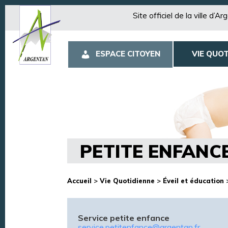
Site officiel de la ville d’A
ESPACE CITOYEN
VIE QUOT
PETITE ENFANC
Accueil
>
Vie Quotidienne
>
Éveil et éducation
Service petite enfance
service.petitenfance@argentan.fr