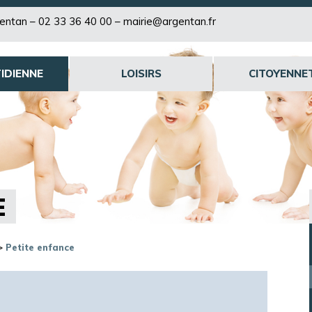
rgentan –
02 33 36 40 00
–
mairie@argentan.fr
IDIENNE
LOISIRS
CITOYENNE
E
>
Petite enfance