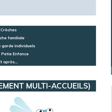
Crèches
che familiale
 garde individuels
s Petie Enfance
Et après…
EMENT MULTI-ACCUEILS)