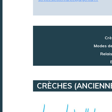
Crè
Modes de
Relai
CRÈCHES (ANCIENN