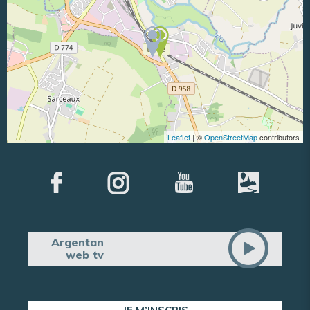
Leaflet
| ©
OpenStreetMap
contributors
Argentan
web tv