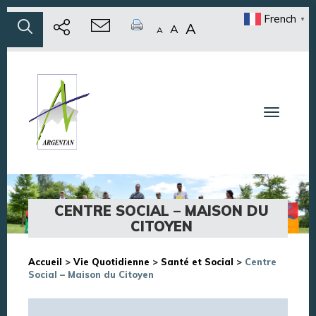
French
▼
A
A
A
Toggle n
CENTRE SOCIAL – MAISON DU
CITOYEN
Accueil
>
Vie Quotidienne
>
Santé et Social
>
Centre
Social – Maison du Citoyen