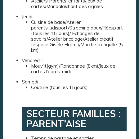
Ateliers Parents-enfants/Jeux de
cartes/Mandala/chant des cigales
Jeudi :
Cuisine de base/Atelier
parents:ludisport/Streching doux/Récup’art
(tous les 15 jours)/ Échanges de
savoirs/Atelier bricolage/Atelier créatif
(espace Gisèle Halimi)/Marche tranquille (5
km)
Vendredi :
Mouv’it(gym)/Randonnée (8km)/Jeux de
cartes l’après-midi
Samedi :
Couture (tous les 15 jours)
SECTEUR FAMILLES :
PARENT’AISE
Temps de partage et sorties