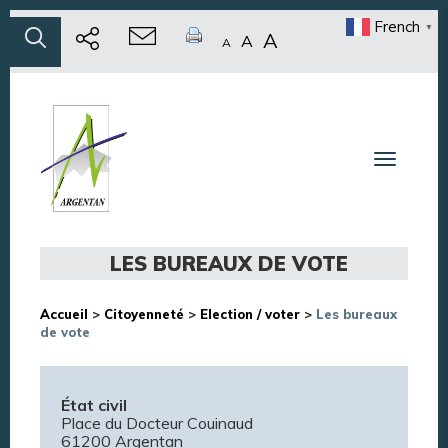
French
▼
A
A
A
Toggle n
LES BUREAUX DE VOTE
Accueil
>
Citoyenneté
>
Election / voter
>
Les bureaux
de vote
État civil
Place du Docteur Couinaud
61200 Argentan