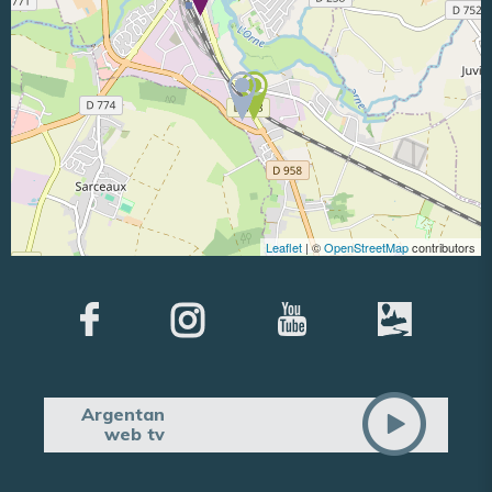
Leaflet
| ©
OpenStreetMap
contributors
Argentan
web tv