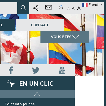
French
▼
A
A
A
TÉ
CONTACT
VOUS ÊTES
EN UN CLIC
Offres d’emploi
Point Info Jeunes