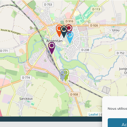
Nous utilis
Leaflet
| ©
OpenStreetMap
Ac