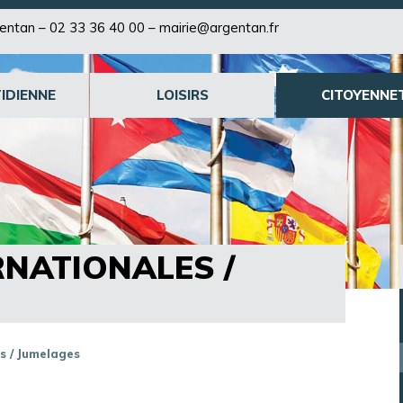
rgentan –
02 33 36 40 00
–
mairie@argentan.fr
IDIENNE
LOISIRS
CITOYENNE
RNATIONALES /
es / Jumelages