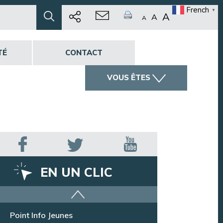
French
▼
A
A
A
TÉ
CONTACT
VOUS ÊTES
EN UN CLIC
Offres d’emploi
Point Info Jeunes