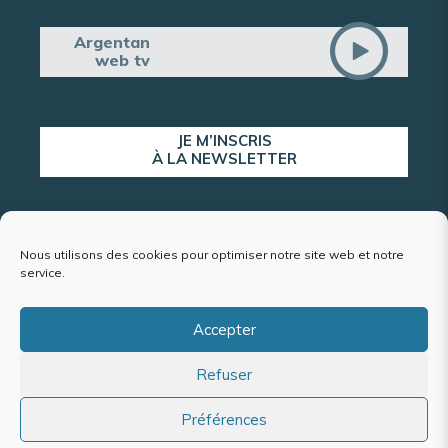
Argentan
web tv
JE M’INSCRIS
À LA NEWSLETTER
ALERTE POPULATION
Nous utilisons des cookies pour optimiser notre site web et notre
service.
Accepter
Plan du site
Refuser
Mentions légales et politique de confidentialité
Accessibilité : conformité partielle
Politique de cookies (UE)
Préférences