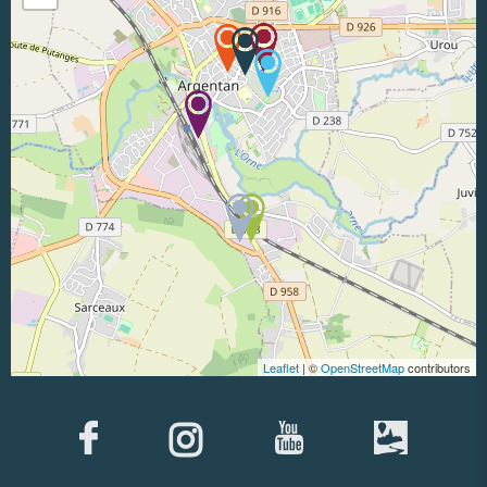
Leaflet
| ©
OpenStreetMap
contributors