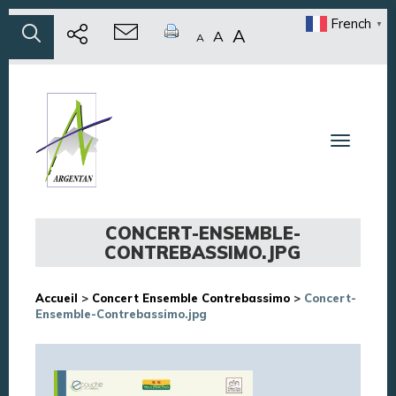
French
▼
A
A
A
Toggle n
CONCERT-ENSEMBLE-
CONTREBASSIMO.JPG
Accueil
>
Concert Ensemble Contrebassimo
>
Concert-
Ensemble-Contrebassimo.jpg