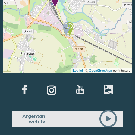
Leaflet
| ©
OpenStreetMap
contributors
Argentan
web tv