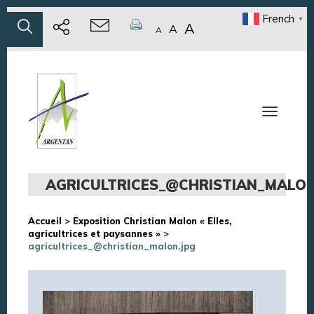
French
▼
A
A
A
Toggle n
AGRICULTRICES_@CHRISTIAN_MALON
Accueil
>
Exposition Christian Malon « Elles,
agricultrices et paysannes »
>
agricultrices_@christian_malon.jpg