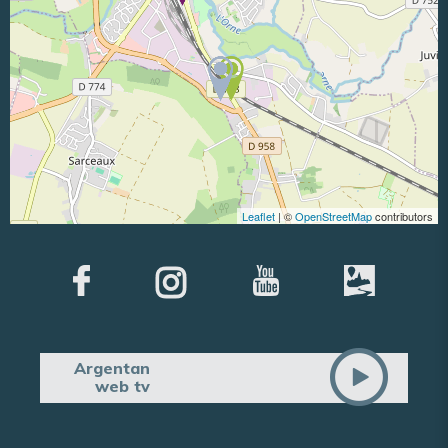
Leaflet
| ©
OpenStreetMap
contributors
Argentan
web tv