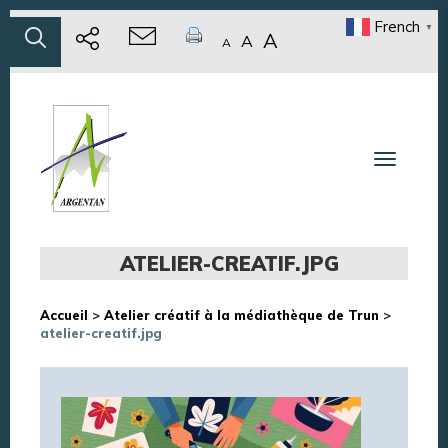
French
▼
A
A
A
Toggle n
ATELIER-CREATIF.JPG
Accueil
>
Atelier créatif à la médiathèque de Trun
>
atelier-creatif.jpg