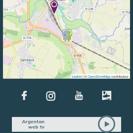
Leaflet
| ©
OpenStreetMap
contributors
Argentan
web tv