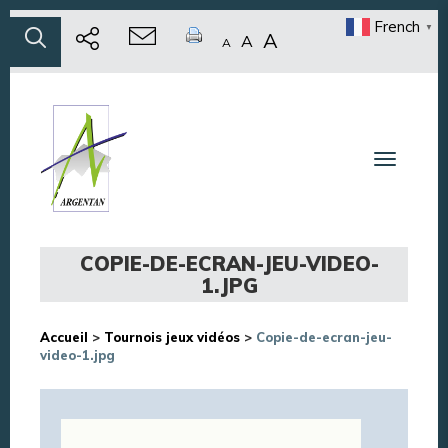
French
▼
A
A
A
Toggle n
COPIE-DE-ECRAN-JEU-VIDEO-
1.JPG
Accueil
>
Tournois jeux vidéos
>
Copie-de-ecran-jeu-
video-1.jpg