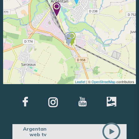
Leaflet
| ©
OpenStreetMap
contributors
Argentan
web tv