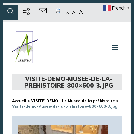
French
▼
A
A
A
Toggle n
VISITE-DEMO-MUSEE-DE-LA-
PREHISTOIRE-800×600-3.JPG
Accueil
>
VISITE-DÉMO · Le Musée de la préhistoire
>
Visite-demo-Musee-de-la-prehistoire-800×600-3.jpg