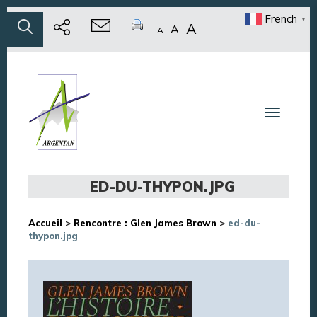
French
▼
A
A
A
Toggle n
ED-DU-THYPON.JPG
Accueil
>
Rencontre : Glen James Brown
>
ed-du-
thypon.jpg