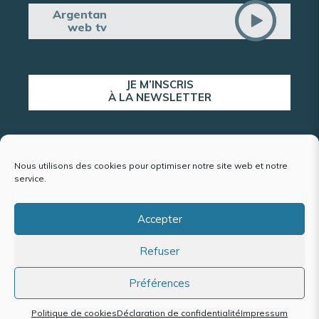
Argentan
web tv
JE M’INSCRIS
À LA NEWSLETTER
ALERTE POPULATION
Nous utilisons des cookies pour optimiser notre site web et notre
service.
Accepter
Plan du site
Refuser
Mentions légales et politique de confidentialité
Accessibilité : conformité partielle
Politique de cookies (UE)
Préférences
Politique de cookies
Déclaration de confidentialité
Impressum