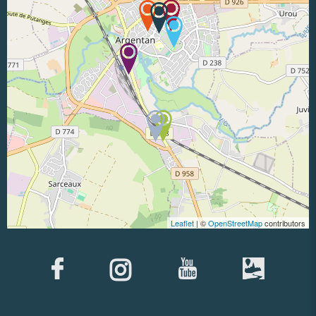
Leaflet
| ©
OpenStreetMap
contributors