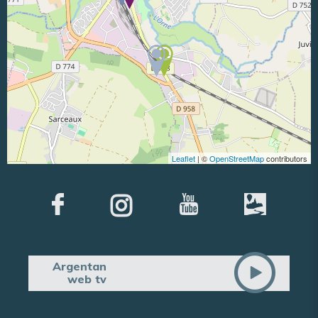
Leaflet
| ©
OpenStreetMap
contributors
Argentan
web tv