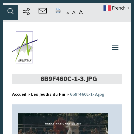
French
▼
A
A
A
Toggle n
6B9F460C-1-3.JPG
Accueil
>
Les Jeudis du Pin
>
6b9f460c-1-3.jpg