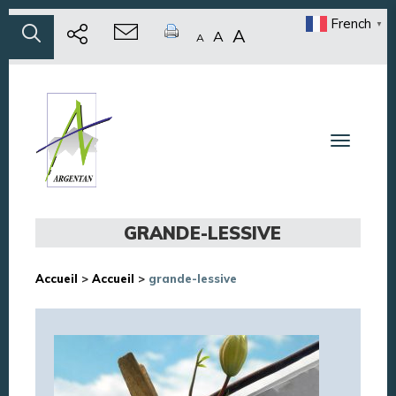
French
▼
A
A
A
Toggle n
GRANDE-LESSIVE
Accueil
>
Accueil
>
grande-lessive