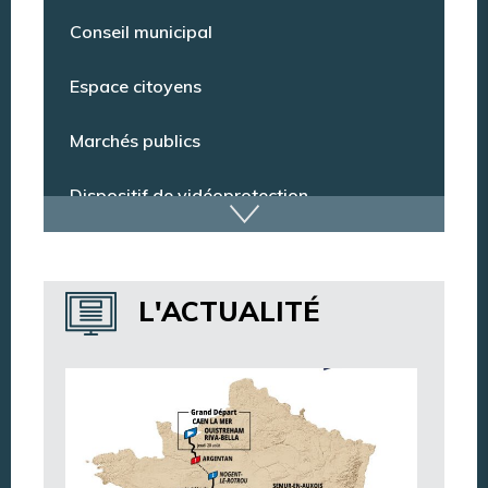
Pharmacie de garde
Conseil municipal
Espace citoyens
Marchés publics
Dispositif de vidéoprotection
Annuaire des services
L'ACTUALITÉ
Annuaire des associations
Argentan Aujourd’hui