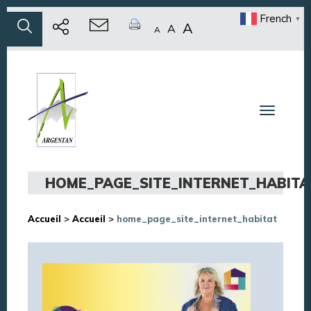
French
▼
A
A
A
Toggle n
HOME_PAGE_SITE_INTERNET_HABITA
Accueil
>
Accueil
>
home_page_site_internet_habitat