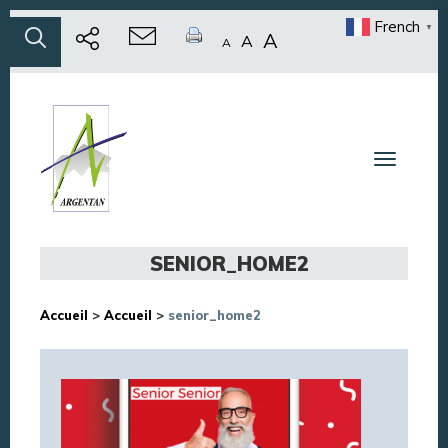
French
▼
A
A
A
Toggle n
SENIOR_HOME2
Accueil
>
Accueil
>
senior_home2