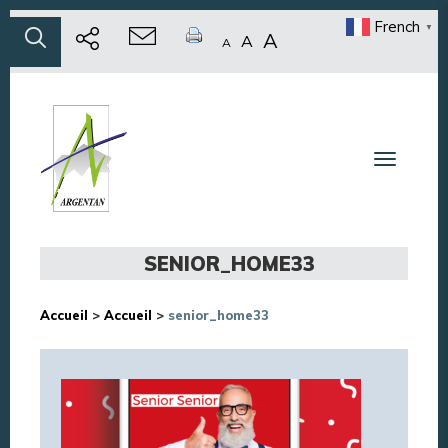
French
▼
A
A
A
Toggle n
SENIOR_HOME33
Accueil
>
Accueil
>
senior_home33