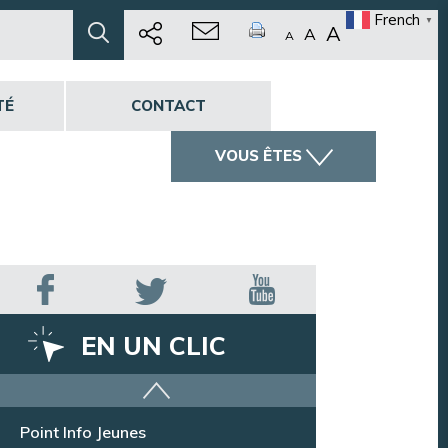
French
▼
A
A
A
TÉ
CONTACT
VOUS ÊTES
EN UN CLIC
Offres d’emploi