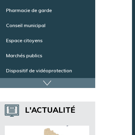
Point Info Jeunes
Pharmacie de garde
Conseil municipal
Espace citoyens
Marchés publics
Dispositif de vidéoprotection
Annuaire des services
L'ACTUALITÉ
Annuaire des associations
Argentan Aujourd’hui