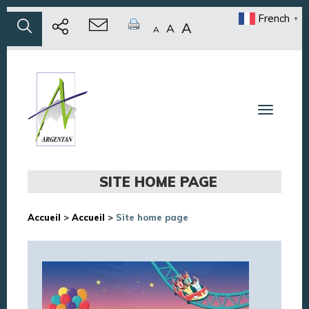
French
▼
A
A
A
Toggle n
SITE HOME PAGE
Accueil
>
Accueil
>
Site home page