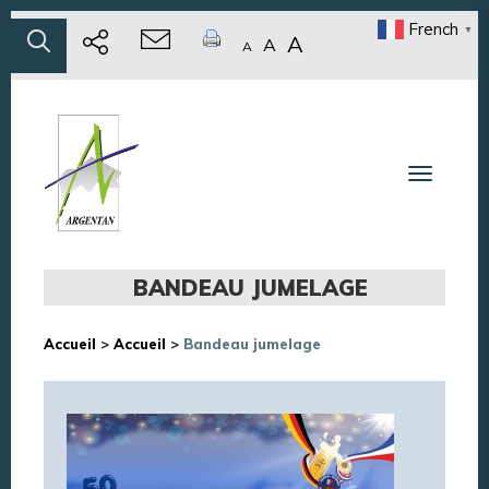
French
▼
A
A
A
Toggle n
BANDEAU JUMELAGE
Accueil
>
Accueil
>
Bandeau jumelage