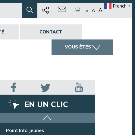
French
▼
A
A
A
TÉ
CONTACT
VOUS ÊTES
EN UN CLIC
Offres d’emploi