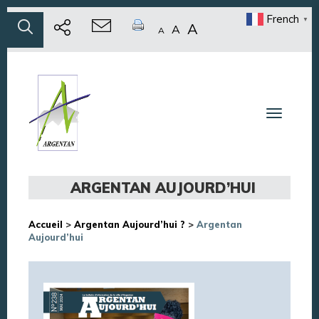
French
▼
A
A
A
Toggle n
ARGENTAN AUJOURD’HUI
Accueil
>
Argentan Aujourd’hui ?
>
Argentan
Aujourd’hui