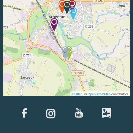
Leaflet
| ©
OpenStreetMap
contributors