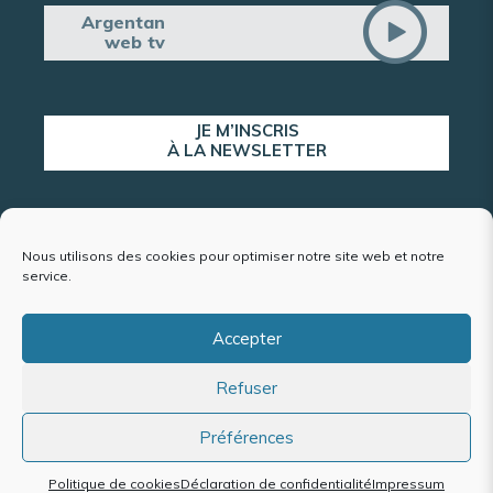
Argentan
web tv
JE M’INSCRIS
À LA NEWSLETTER
ALERTE POPULATION
Nous utilisons des cookies pour optimiser notre site web et notre
service.
Accepter
Plan du site
Refuser
Mentions légales et politique de confidentialité
Accessibilité : conformité partielle
Politique de cookies (UE)
Préférences
Politique de cookies
Déclaration de confidentialité
Impressum