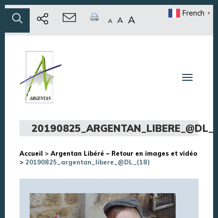
French
▼
A
A
A
Toggle n
20190825_ARGENTAN_LIBERE_@DL_(
Accueil
>
Argentan Libéré – Retour en images et vidéo
>
20190825_argentan_libere_@DL_(18)