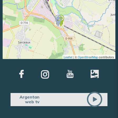
Leaflet
| ©
OpenStreetMap
contributors
Argentan
web tv