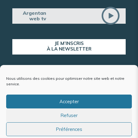
Argentan
web tv
JE M’INSCRIS
À LA NEWSLETTER
ALERTE POPULATION
Nous utilisons des cookies pour optimiser notre site web et notre
service.
Accepter
Plan du site
Refuser
Mentions légales et politique de confidentialité
Accessibilité : conformité partielle
Politique de cookies (UE)
Préférences