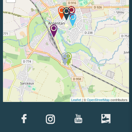
Leaflet
| ©
OpenStreetMap
contributors