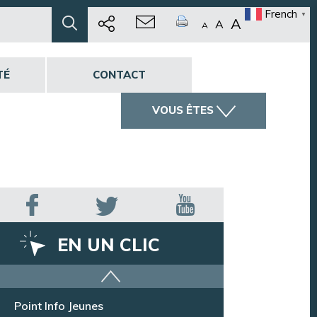
French
▼
A
A
A
TÉ
CONTACT
VOUS ÊTES
EN UN CLIC
Offres d’emploi
Point Info Jeunes