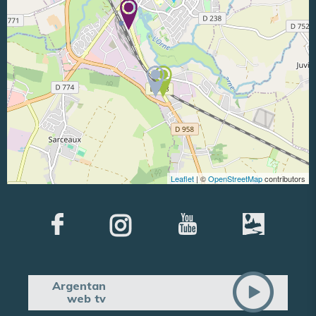
Leaflet
| ©
OpenStreetMap
contributors
Argentan
web tv