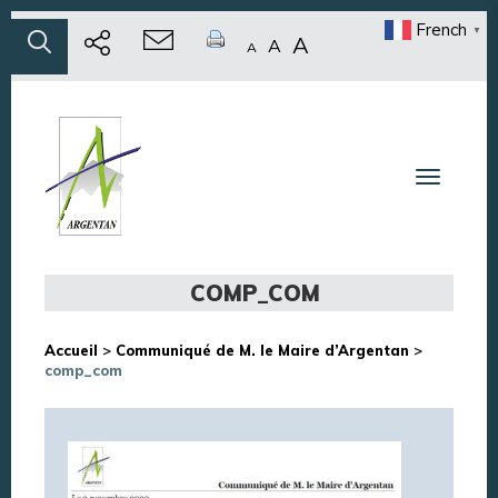
French
▼
A
A
A
Toggle n
COMP_COM
Accueil
>
Communiqué de M. le Maire d’Argentan
>
comp_com