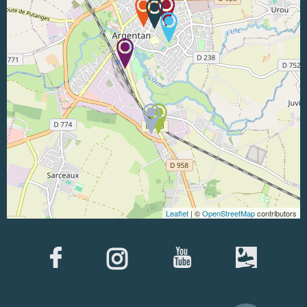
Leaflet
| ©
OpenStreetMap
contributors