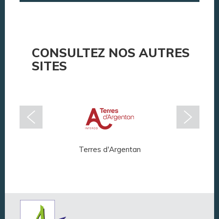
Annuaire des associations
Argentan Aujourd’hui
CONSULTEZ NOS AUTRES
SITES
Terres d'Argentan
Arg