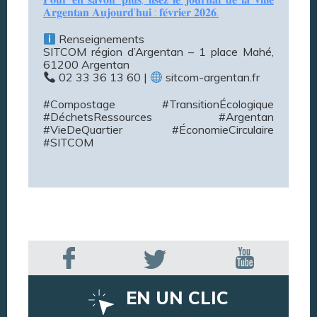
𝐀𝐫𝐠𝐞𝐧𝐭𝐚𝐧 𝐀𝐮𝐣𝐨𝐮𝐫𝐝’𝐡𝐮𝐢 : 𝐟𝐞́𝐯𝐫𝐢𝐞𝐫 𝟐𝟎𝟐𝟔.
Renseignements
SITCOM région d’Argentan – 1 place Mahé,
61200 Argentan
02 33 36 13 60 |
sitcom-argentan.fr
#Compostage #TransitionÉcologique
#DéchetsRessources #Argentan
#VieDeQuartier #ÉconomieCirculaire
#SITCOM
EN UN CLIC