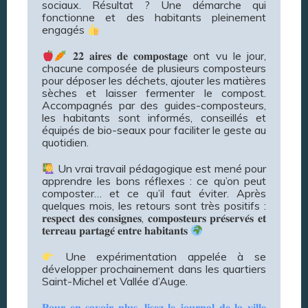
sociaux. Résultat ? Une démarche qui
fonctionne et des habitants pleinement
engagés
𝟐𝟐 𝐚𝐢𝐫𝐞𝐬 𝐝𝐞 𝐜𝐨𝐦𝐩𝐨𝐬𝐭𝐚𝐠𝐞 ont vu le jour,
chacune composée de plusieurs composteurs
pour déposer les déchets, ajouter les matières
sèches et laisser fermenter le compost.
Accompagnés par des guides-composteurs,
les habitants sont informés, conseillés et
équipés de bio-seaux pour faciliter le geste au
quotidien.
Un vrai travail pédagogique est mené pour
apprendre les bons réflexes : ce qu’on peut
composter… et ce qu’il faut éviter. Après
quelques mois, les retours sont très positifs :
𝐫𝐞𝐬𝐩𝐞𝐜𝐭 𝐝𝐞𝐬 𝐜𝐨𝐧𝐬𝐢𝐠𝐧𝐞𝐬, 𝐜𝐨𝐦𝐩𝐨𝐬𝐭𝐞𝐮𝐫𝐬 𝐩𝐫𝐞́𝐬𝐞𝐫𝐯𝐞́𝐬 𝐞𝐭
𝐭𝐞𝐫𝐫𝐞𝐚𝐮 𝐩𝐚𝐫𝐭𝐚𝐠𝐞́ 𝐞𝐧𝐭𝐫𝐞 𝐡𝐚𝐛𝐢𝐭𝐚𝐧𝐭𝐬
Une expérimentation appelée à se
développer prochainement dans les quartiers
Saint-Michel et Vallée d’Auge.
𝐏𝐨𝐮𝐫 𝐞𝐧 𝐬𝐚𝐯𝐨𝐢𝐫 𝐩𝐥𝐮𝐬, 𝐥𝐢𝐬𝐞𝐳 𝐥𝐞 𝐣𝐨𝐮𝐫𝐧𝐚𝐥 𝐝𝐞 𝐥𝐚 𝐯𝐢𝐥𝐥𝐞