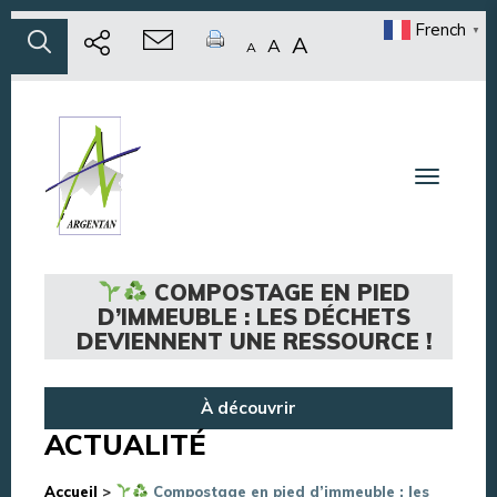
French
▼
A
A
A
Toggle n
COMPOSTAGE EN PIED
D’IMMEUBLE : LES DÉCHETS
DEVIENNENT UNE RESSOURCE !
À découvrir
ACTUALITÉ
Accueil
>
Compostage en pied d’immeuble : les