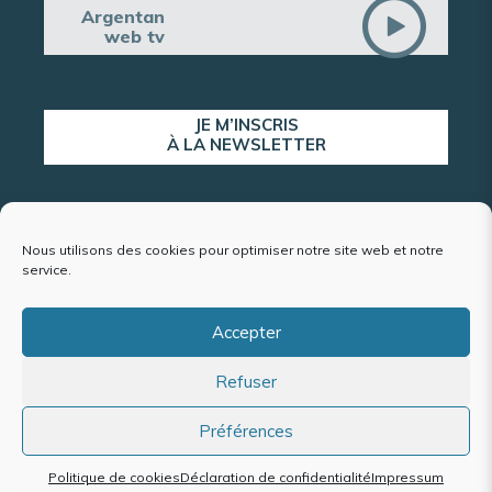
Argentan
web tv
JE M’INSCRIS
À LA NEWSLETTER
ALERTE POPULATION
Nous utilisons des cookies pour optimiser notre site web et notre
service.
Accepter
Plan du site
Refuser
Mentions légales et politique de confidentialité
Accessibilité : conformité partielle
Politique de cookies (UE)
Préférences
Politique de cookies
Déclaration de confidentialité
Impressum