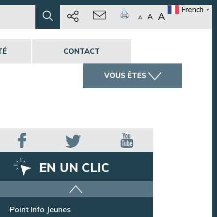
French
▼
A
A
A
TÉ
CONTACT
VOUS ÊTES
EN UN CLIC
Offres d’emploi