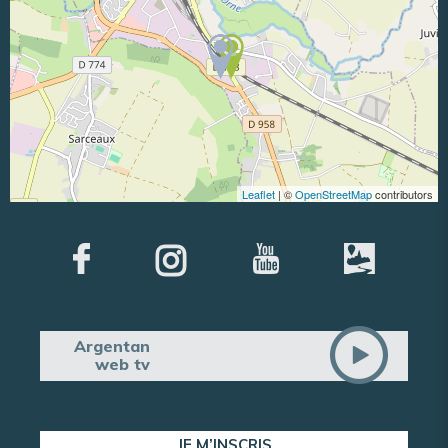
Leaflet
| ©
OpenStreetMap
contributors
Argentan
web tv
JE M’INSCRIS