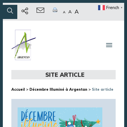
French
▼
A
A
A
Toggle n
SITE ARTICLE
Accueil
>
Décembre Illuminé à Argentan
>
Site article