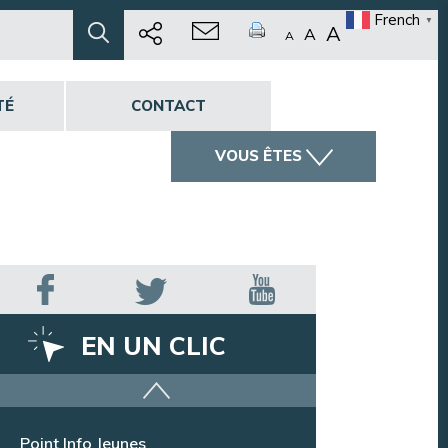
French
▼
A
A
A
TÉ
CONTACT
VOUS ÊTES
EN UN CLIC
Offres d’emploi