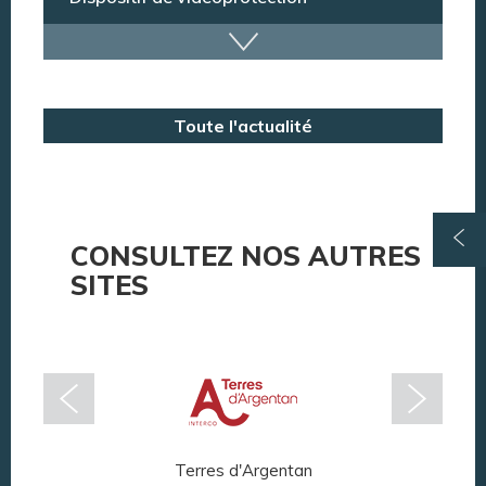
Annuaire des services
Annuaire des associations
Toute l'actualité
Argentan Aujourd’hui
CONSULTEZ NOS AUTRES
SITES
Terres d'Argentan
Arg