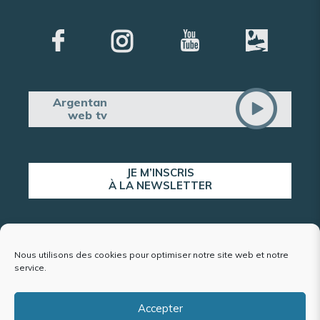
Argentan
web tv
JE M’INSCRIS
À LA NEWSLETTER
ALERTE POPULATION
Nous utilisons des cookies pour optimiser notre site web et notre
service.
Accepter