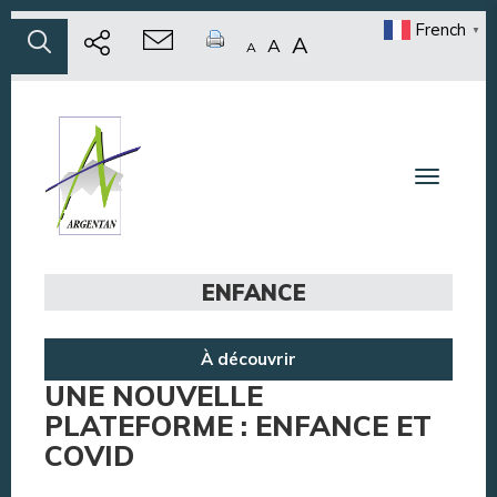
French
▼
A
A
A
Toggle n
ENFANCE
À découvrir
UNE NOUVELLE
PLATEFORME : ENFANCE ET
COVID