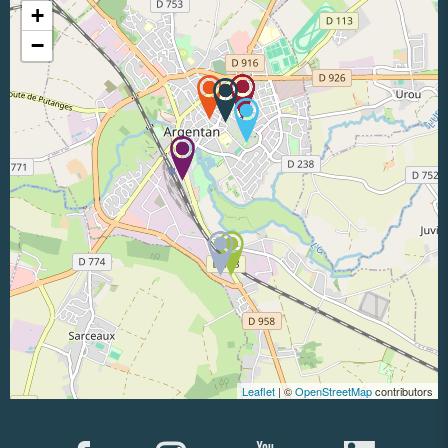
+
−
Leaflet
| ©
OpenStreetMap
contributors