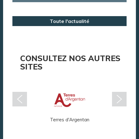
Annuaire des services
Toute l'actualité
Annuaire des associations
Argentan Aujourd’hui
CONSULTEZ NOS AUTRES
SITES
Terres d'Argentan
Arg