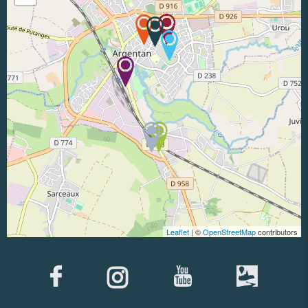
Leaflet
| ©
OpenStreetMap
contributors