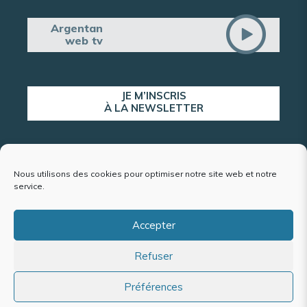
Argentan
web tv
JE M’INSCRIS
À LA NEWSLETTER
ALERTE POPULATION
Nous utilisons des cookies pour optimiser notre site web et notre
service.
Accepter
Plan du site
Refuser
Mentions légales et politique de confidentialité
Accessibilité : conformité partielle
Politique de cookies (UE)
Préférences