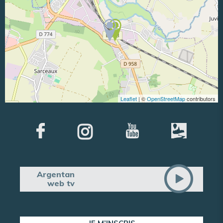
Leaflet
| ©
OpenStreetMap
contributors
Argentan
web tv