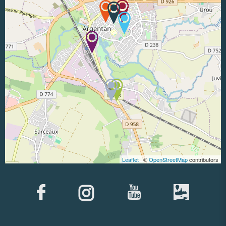
Leaflet
| ©
OpenStreetMap
contributors