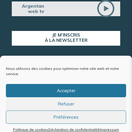
Argentan
web tv
JE M’INSCRIS
À LA NEWSLETTER
ALERTE POPULATION
Nous utilisons des cookies pour optimiser notre site web et notre
service.
Accepter
Plan du site
Refuser
Mentions légales et politique de confidentialité
Accessibilité : conformité partielle
Politique de cookies (UE)
Préférences
Politique de cookies
Déclaration de confidentialité
Impressum