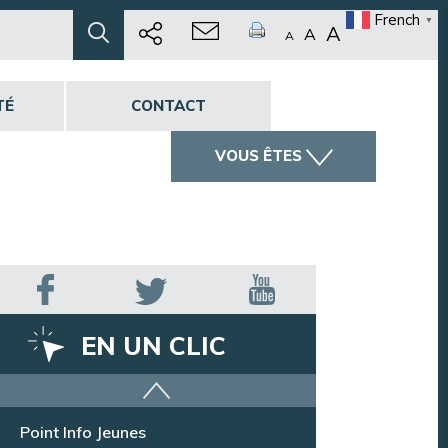
French
▼
A
A
A
TÉ
CONTACT
VOUS ÊTES
EN UN CLIC
Offres d’emploi