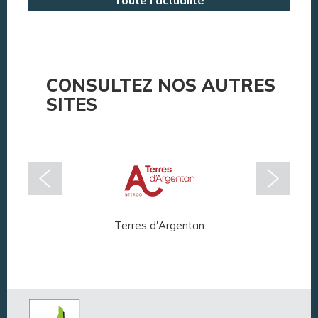
Annuaire des associations
Argentan Aujourd’hui
CONSULTEZ NOS AUTRES
SITES
Terres d'Argentan
Arg