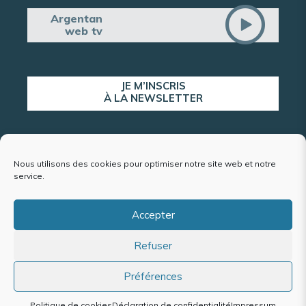
Argentan
web tv
JE M’INSCRIS
À LA NEWSLETTER
ALERTE POPULATION
Nous utilisons des cookies pour optimiser notre site web et notre
service.
Accepter
Plan du site
Refuser
Mentions légales et politique de confidentialité
Accessibilité : conformité partielle
Politique de cookies (UE)
Préférences
Politique de cookies
Déclaration de confidentialité
Impressum