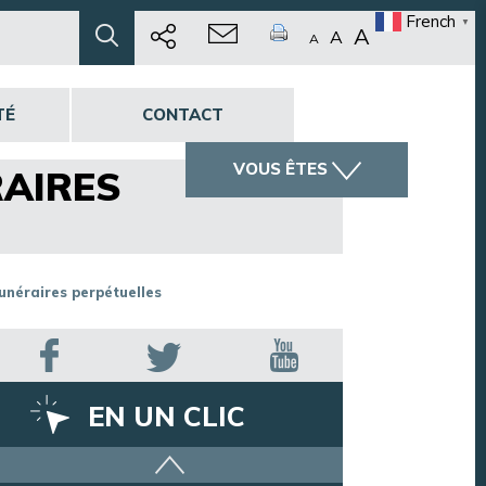
French
▼
A
A
A
TÉ
CONTACT
VOUS ÊTES
RAIRES
funéraires perpétuelles
EN UN CLIC