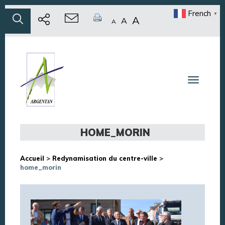
French
▼
A
A
A
Toggle n
HOME_MORIN
Accueil
>
Redynamisation du centre-ville
>
home_morin