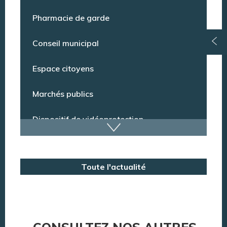
Point Info Jeunes
Pharmacie de garde
Conseil municipal
Espace citoyens
Marchés publics
Dispositif de vidéoprotection
Annuaire des services
Toute l'actualité
Annuaire des associations
Argentan Aujourd’hui