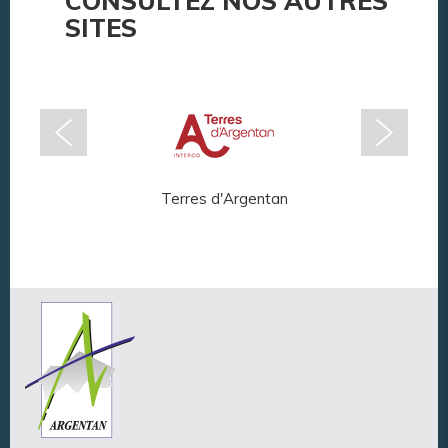
CONSULTEZ NOS AUTRES
SITES
Terres d'Argentan
Arg