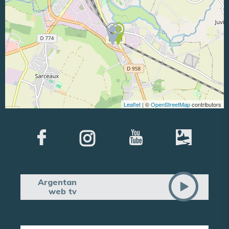
Leaflet
| ©
OpenStreetMap
contributors
Argentan
web tv