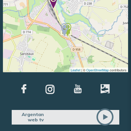
Leaflet
| ©
OpenStreetMap
contributors
Argentan
web tv