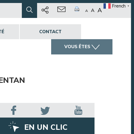
French
▼
A
A
A
TÉ
CONTACT
VOUS ÊTES
GENTAN
EN UN CLIC