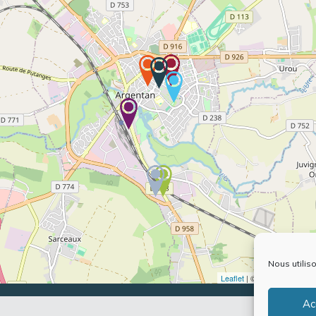
Nous utilis
Leaflet
| ©
OpenStreetMap
Ac