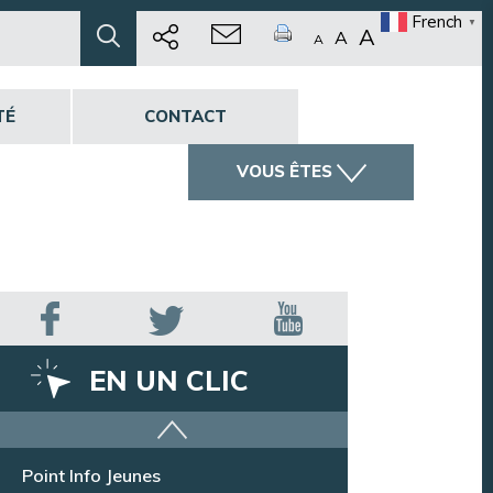
French
▼
A
A
A
TÉ
CONTACT
VOUS ÊTES
EN UN CLIC
Offres d’emploi