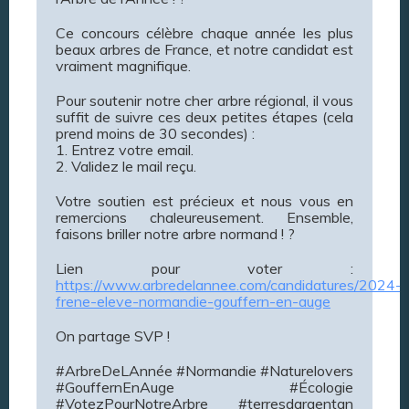
Ce concours célèbre chaque année les plus
beaux arbres de France, et notre candidat est
vraiment magnifique.
Pour soutenir notre cher arbre régional, il vous
suffit de suivre ces deux petites étapes (cela
prend moins de 30 secondes) :
1. Entrez votre email.
2. Validez le mail reçu.
Votre soutien est précieux et nous vous en
remercions chaleureusement. Ensemble,
faisons briller notre arbre normand ! ?
Lien pour voter :
https://www.arbredelannee.com/candidatures/2024-
frene-eleve-normandie-gouffern-en-auge
On partage SVP !
#ArbreDeLAnnée #Normandie #Naturelovers
#GouffernEnAuge #Écologie
#VotezPourNotreArbre #terresdargentan