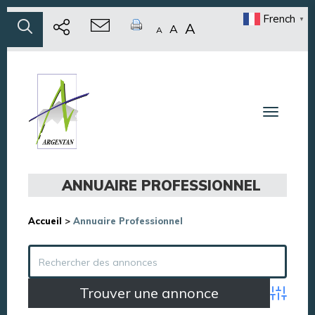
French
▼
A
A
A
Toggle n
ANNUAIRE PROFESSIONNEL
Accueil
>
Annuaire Professionnel
Advance