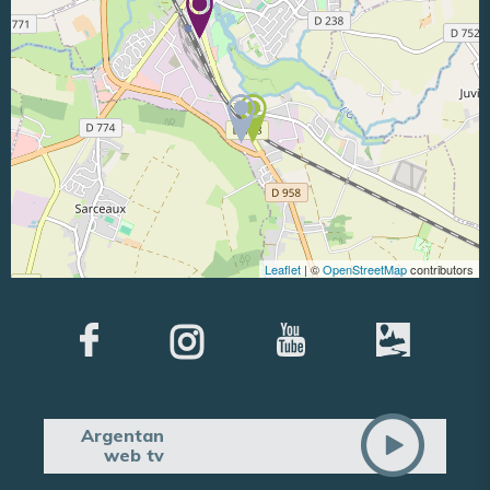
Leaflet
| ©
OpenStreetMap
contributors
Argentan
web tv