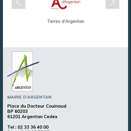
Terres d'Argentan
Arg
MAIRIE D’ARGENTAN
Place du Docteur Couinaud
BP 60203
61201 Argentan Cedex
Tel :
02 33 36 40 00