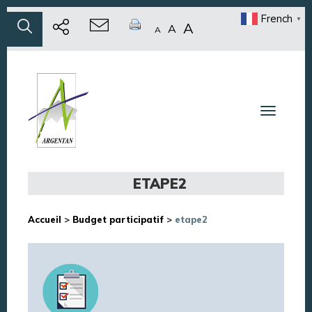
French
▼
A
A
A
Toggle n
ETAPE2
Accueil
>
Budget participatif
>
etape2